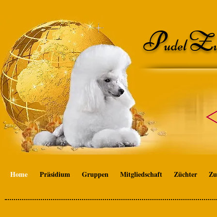
P
Z
udel
Home
Präsidium
Gruppen
Mitgliedschaft
Züchter
Zu