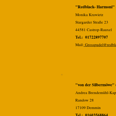
"Redblack- Harmoni" 
Monika Krawietz
Stargarder Straße 23
44581 Castrop-Rauxel
Tel.: 01722897707
Mai
l:
Grosspudel@redbla
"von der Silbermöwe" 
Andrea Brendemühl-Kap
Randow 28
17109 Demmin
Tel.: 01603568864