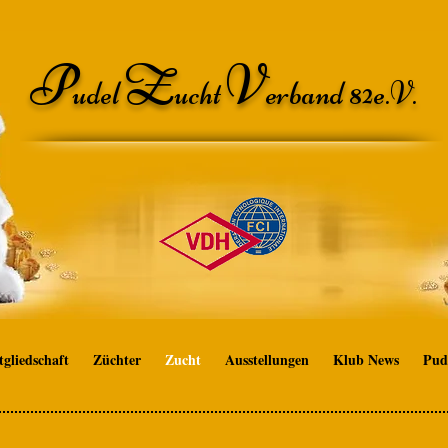
P
Z
V
udel
ucht
erband 82e.V.
tgliedschaft
Züchter
Zucht
Ausstellungen
Klub News
Pud