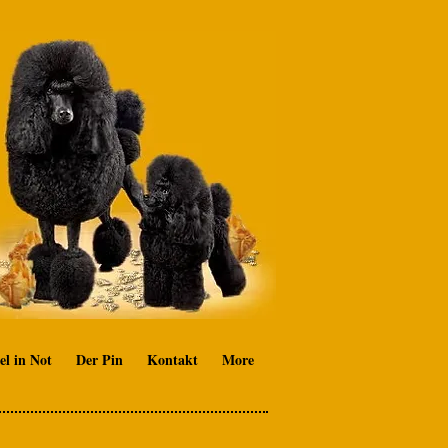
el in Not
Der Pin
Kontakt
More