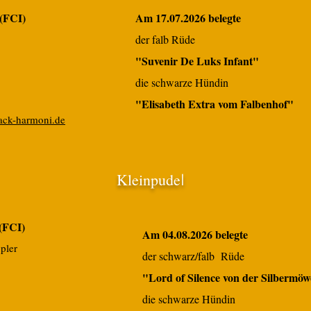
(FCI)
Am 17.07.2026 belegte
der falb Rüde
"Suvenir De Luks Infant"
die schwarze Hündin
"Elisabeth Extra vom Falbenhof"
ck-harmoni.de
Kleinpude
l
(FCI)
Am 04.08.2026 belegte
pler
der schwarz/falb Rüde
"Lord of Silence von der Silbermö
die schwarze Hündin