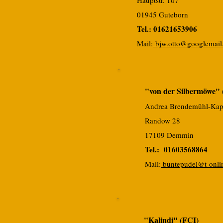
Hauptstr. 107
01945 Guteborn
Tel.: 01621653906
Mai
l:
bjw.otto@googlemail
"von der Silbermöwe" 
Andrea Brendemühl-Kap
Randow 28
17109 Demmin
Tel.: 01603568864
Mai
l:
buntepudel@t-onli
"Kalindi" (FCI)