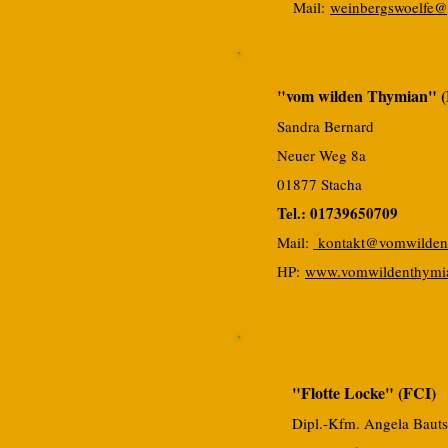
Mai
l:
weinbergswoelfe
"vom wilden Thymian" (
Sandra Bernard
Neuer Weg 8a
01877 Stacha
Tel.: 01739650709
Mai
l:
kontakt@vomwilden
HP:
www.vomwildenthymi
"Flotte Locke" (FCI)
Dipl.-Kfm. Angela Baut