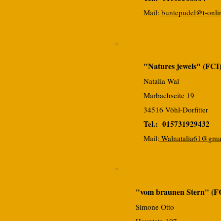
Mai
l:
buntepudel@t-onli
"Natures jewels" (FCI
Natalia Wal
Marbachseite 19
34516 Vöhl-Dorfitter
Tel.: 015731929432
Mai
l:
Walnatalia61@gma
"vom braunen Stern" (F
Simone Otto