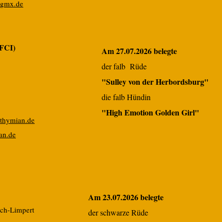
@gmx.de
FCI)
Am 27.07.2026 belegte
der falb Rüde
"Sulley von der Herbordsburg"
die falb Hündin
"High Emotion Golden Girl"
thymian.de
an.de
Am 23.07.2026 belegte
sch-Limpert
der schwarze Rüde