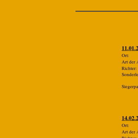
11.01.
Or
Art de
Rich
Sonde
Siegerp
14.02.
Ort:
Art de