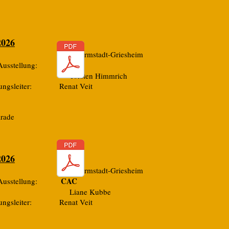
2026
: Darmstadt-Griesheim
CAC
r Ausstellung:
ter: Torsten Himmrich
llungsleiter: Renat Veit
arade
2026
: Darmstadt-Griesheim
CAC
r Ausstellung:
hter: Liane Kubbe
llungsleiter: Renat Veit