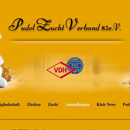
P
Z
V
udel
ucht
erband 82e.V.
tgliedschaft
Züchter
Zucht
Ausstellungen
Klub News
Pud