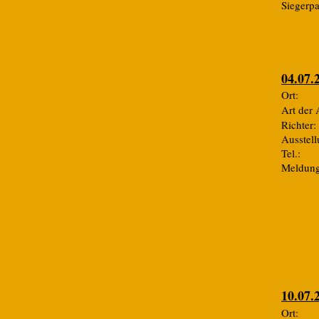
Siegerp
04.07.
Ort:
Art de
Rich
Ausste
Tel
Me
10.07.
Ort