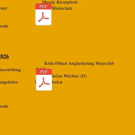
ter: Mandy Krompholz
rleiter: Ingrid Slunischek
arade
2026
 Köln-Flittart Angliederung Mopsclub
CAC
r Ausstellung:
hter: Herr Stefan Wächter (D)
llungsleiter: Helga Schukat
arade