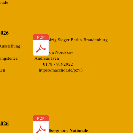
arade
2026
 Wolzig Sieger Berlin-Brandenburg
CAC
r Ausstellung:
ter: Morton Nordskov
llungsleiter: Andreas Iven
.: 0178 - 9192922
ldungen:
https://macshot.de/pzv3
2026
Nationale
: Hallbergmoos