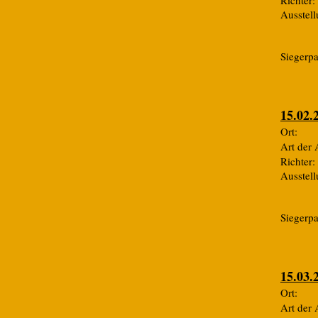
Richt
Ausste
Siegerp
15.02.
Ort:
Art de
Richt
Ausste
Siegerp
15.03.
Or
Art de