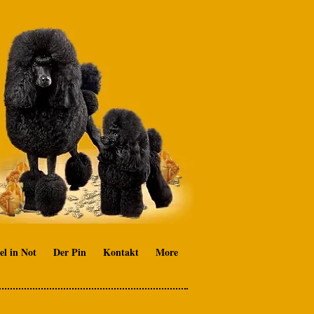
el in Not
Der Pin
Kontakt
More