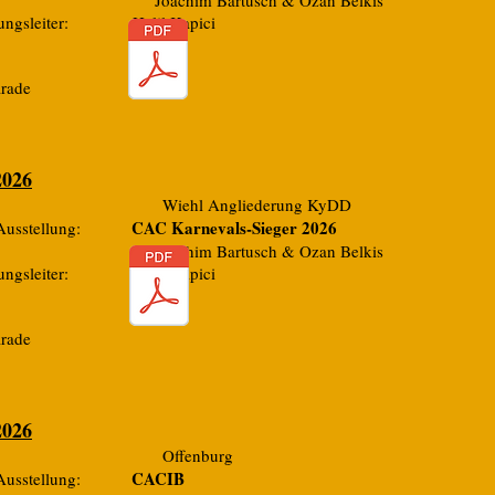
er: Joachim Bartusch & Ozan Belkis
llungsleiter: Halil Kapici
arade
2026
 Wiehl Angliederung KyDD
CAC Karnevals-Sieger 2026
r Ausstellung:
er: Joachim Bartusch & Ozan Belkis
llungsleiter: Halil Kapici
arade
2026
t: Offenburg
CACIB
r Ausstellung: