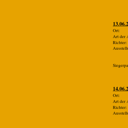
13.06.
Ort
Art de
Rich
Ausste
​Siegerp
14.06.
Ort
Art de
Ric
Ausste