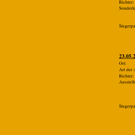
Rich
Sonde
Siegerp
23.05.
Ort:
Art de
Ric
Ausste
Siegerp