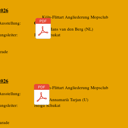
2026
 Köln-Flittart Angliederung Mopsclub
CAC
r Ausstellung:
ter: Herr Hans van den Berg (NL)
llungsleiter: Helga Schukat
arade
2026
 Köln-Flittart Angliederung Mopsclub
CAC
r Ausstellung:
ter: Frau Annamarià Tarjan (U)
llungsleiter: Helga Schukat
arade