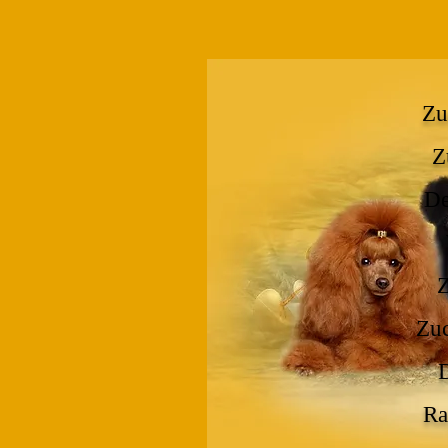
Zu
Z
De
Z
Zuc
Ra