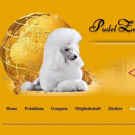
P
Z
udel
Home
Präsidium
Gruppen
Mitgliedschaft
Züchter
Zu