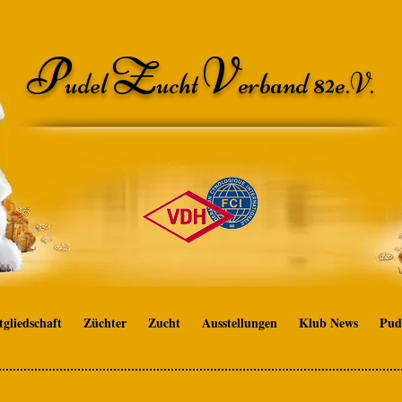
P
Z
V
udel
ucht
erband 82e.V.
tgliedschaft
Züchter
Zucht
Ausstellungen
Klub News
Pud